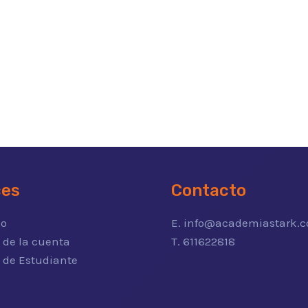
ces
Contacto
io
E. info@academiastark.
 de la cuenta
T. 611622818
o de Estudiante